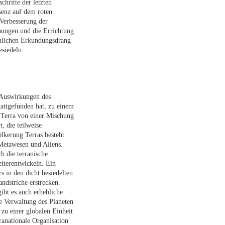
hritte der letzten
äsenz auf dem roten
 Verbesserung der
ungen und die Errichtung
chlichen Erkundungsdrang
esiedeln.
n Auswirkungen des
attgefunden hat, zu einem
 Terra von einer Mischung
, die teilweise
lkerung Terras besteht
Metawesen und Aliens.
h die terranische
iterentwickeln. Ein
s in den dicht besiedelten
ndstriche erstrecken.
ibt es auch erhebliche
e Verwaltung des Planeten
 zu einer globalen Einheit
anationale Organisation