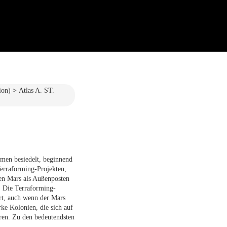
ion)
Atlas A. ST.
men besiedelt, beginnend
erraforming-Projekten,
den Mars als Außenposten
n. Die Terraforming-
t, auch wenn der Mars
rke Kolonien, die sich auf
ren. Zu den bedeutendsten