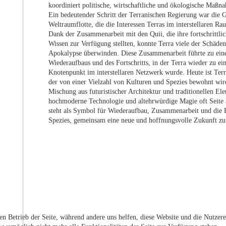
koordiniert politische, wirtschaftliche und ökologische Maßn
Ein bedeutender Schritt der Terranischen Regierung war die 
Weltraumflotte, die die Interessen Terras im interstellaren Rau
Dank der Zusammenarbeit mit den Quii, die ihre fortschrittli
Wissen zur Verfügung stellten, konnte Terra viele der Schäden
Apokalypse überwinden. Diese Zusammenarbeit führte zu eine
Wiederaufbaus und des Fortschritts, in der Terra wieder zu e
Knotenpunkt im interstellaren Netzwerk wurde. Heute ist Terr
der von einer Vielzahl von Kulturen und Spezies bewohnt wird
Mischung aus futuristischer Architektur und traditionellen El
hochmoderne Technologie und altehrwürdige Magie oft Seite an
steht als Symbol für Wiederaufbau, Zusammenarbeit und die F
Spezies, gemeinsam eine neue und hoffnungsvolle Zukunft zu 
den Betrieb der Seite, während andere uns helfen, diese Website und die Nutzer