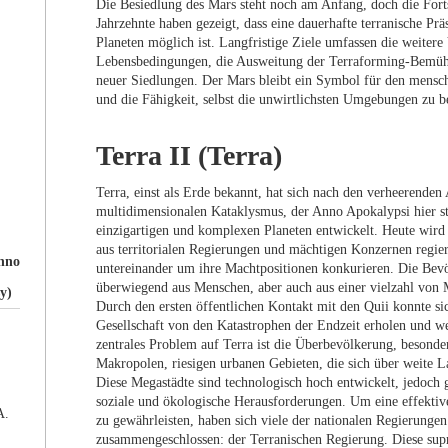
Die Besiedlung des Mars steht noch am Anfang, doch die Fortsc
Jahrzehnte haben gezeigt, dass eine dauerhafte terranische Pr
Planeten möglich ist. Langfristige Ziele umfassen die weitere
Lebensbedingungen, die Ausweitung der Terraforming-Bemüh
neuer Siedlungen. Der Mars bleibt ein Symbol für den mens
und die Fähigkeit, selbst die unwirtlichsten Umgebungen zu b
Terra II (Terra)
Terra, einst als Erde bekannt, hat sich nach den verheerende
multidimensionalen Kataklysmus, der Anno Apokalypsi hier st
einzigartigen und komplexen Planeten entwickelt. Heute wird
aus territorialen Regierungen und mächtigen Konzernen regiert
nno
untereinander um ihre Machtpositionen konkurieren. Die Bevö
überwiegend aus Menschen, aber auch aus einer vielzahl von 
y)
Durch den ersten öffentlichen Kontakt mit den Quii konnte sic
Gesellschaft von den Katastrophen der Endzeit erholen und we
zentrales Problem auf Terra ist die Überbevölkerung, besonder
Makropolen, riesigen urbanen Gebieten, die sich über weite La
Diese Megastädte sind technologisch hoch entwickelt, jedoch g
soziale und ökologische Herausforderungen. Um eine effektiv
A.
zu gewährleisten, haben sich viele der nationalen Regierungen
zusammengeschlossen: der Terranischen Regierung. Diese supr