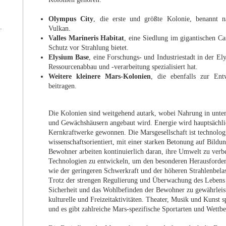
Olympus City
, die erste und größte Kolonie, benann
.
Vulkan.
Valles Marineris Habitat
, eine Siedlung im gigantischen Ca
Schutz vor Strahlung bietet.
Elysium Base
, eine Forschungs- und Industriestadt in der Ely
Ressourcenabbau und -verarbeitung spezialisiert hat.
Weitere kleinere Mars-Kolonien
, die ebenfalls zur En
beitragen.
Die Kolonien sind weitgehend autark, wobei Nahrung in unte
und Gewächshäusern angebaut wird. Energie wird hauptsächli
Kernkraftwerke gewonnen. Die Marsgesellschaft ist technolog
wissenschaftsorientiert, mit einer starken Betonung auf Bild
Bewohner arbeiten kontinuierlich daran, ihre Umwelt zu verb
Technologien zu entwickeln, um den besonderen Herausforde
wie der geringeren Schwerkraft und der höheren Strahlenbela
Trotz der strengen Regulierung und Überwachung des Lebens
Sicherheit und das Wohlbefinden der Bewohner zu gewährleiste
kulturelle und Freizeitaktivitäten. Theater, Musik und Kunst s
und es gibt zahlreiche Mars-spezifische Sportarten und Wettb