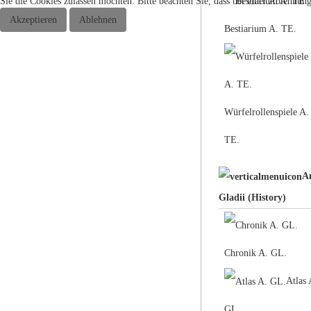
Sie die Cookies zulassen möchten. Bitte beachten Sie, dass bei einer Ablehnun
Akzeptieren
Ablehnen
Bestiarium A. TE.
Würfelrollenspiele A.
TE.
A
Gladii (History)
Chronik A. GL.
Atlas 
GL.