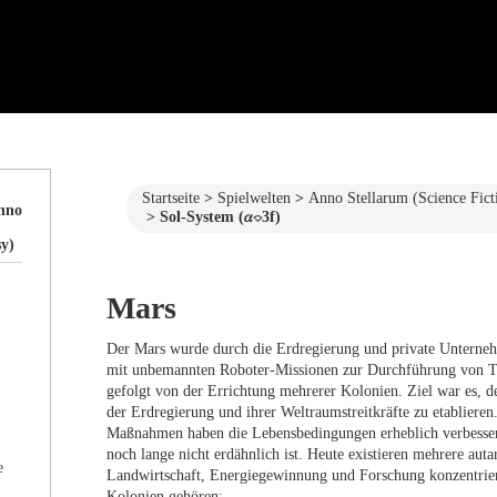
Startseite
Spielwelten
Anno Stellarum (Science Fict
nno
Sol-System (𝛼⌔3f)
y)
Mars
Der Mars wurde durch die Erdregierung und private Unterneh
mit unbemannten Roboter-Missionen zur Durchführung von T
gefolgt von der Errichtung mehrerer Kolonien. Ziel war es, 
der Erdregierung und ihrer Weltraumstreitkräfte zu etabliere
Maßnahmen haben die Lebensbedingungen erheblich verbesser
noch lange nicht erdähnlich ist. Heute existieren mehrere auta
Landwirtschaft, Energiegewinnung und Forschung konzentrie
Kolonien gehören: