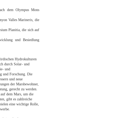
t nach dem Olympus Mons
nyon Valles Marineris, die
sium Planitia, die sich auf
twicklung und Besiedlung
rirdischen Hydrokulturen
ch durch Solar- und
ie- und
ung und Forschung. Die
essern und neue
rungen der Marsbewohner,
stung, gerecht zu werden.
 auf dem Mars, um die
n, gibt es zahlreiche
pielen eine wichtige Rolle,
ewerbe.