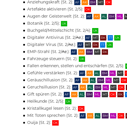
Anziehungskraft (St. 2):
AF
,
AK
,
BM
,
MT
,
OK
Artefakte aktivieren (St. 2/5):
OK
Augen der Geisterwelt (St. 2):
AF
,
AK
,
AL
,
BM
,
ML
,
Botanik (St. 2/5):
ÜK
Buchgeld/Mittelschicht (St. 2/4):
ÜK
Digitaler Antivirus (St. 2/
Az
.):
AF
,
MT
,
RK
,
TT
,
ÜK
Digitaler Virus (St. 2/
Az
.):
AF
,
MT
,
RK
,
TT
,
ÜK
EMP-Strahl (St. 2/
Az
.):
AF
,
AK
,
BM
,
MT
,
RK
Fahrzeuge steuern (St. 2):
ÜK
Fallen erkennen, stellen und entschärfen (St. 2/5):
Gefühle verstärken (St. 2):
AF
,
AK
,
AL
,
BM
,
ML
,
MT
,
Geräuschillusion (St. 2):
,
,
AF
AK
,
AL
BM
,
ML
,
MT
,
OK
Geruchsillusion (St. 2):
AF
,
AK
,
AL
,
BM
,
ML
,
MT
,
OK
,
Gift spüren (St. 2):
AF
,
AK
,
AL
,
BM
,
ML
,
MT
,
OK
,
RK
,
Heilkunde (St. 2/5):
ÜK
Kristallkugel lesen (St. 2):
OK
Mit Toten sprechen (St. 2):
AF
,
AK
,
AL
,
BM
,
ML
,
OK
,
Ouija (St. 2):
OK