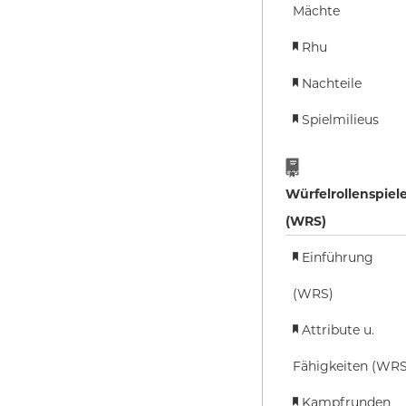
Mächte
Rhu
Nachteile
Spielmilieus
Würfelrollenspiel
(WRS)
Einführung
(WRS)
Attribute u.
Fähigkeiten (WRS
Kampfrunden