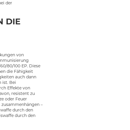
bei der
 DIE
irkungen von
 Immunisierung
/60/80/100 EP. Diese
nen die Fähigkeit
gkeiten auch dann
ist. Bei
ch Effekte von
avon, resistent zu
tze oder Feuer
 Eis zusammenhängen –
rwaffe durch den
Eiswaffe durch den