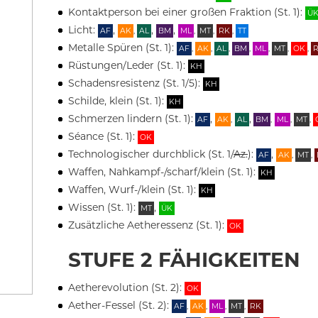
Kontaktperson bei einer großen Fraktion (St. 1):
Ü
Licht:
,
,
,
AF
AK
,
AL
BM
ML
,
MT
,
RK
,
TT
Metalle Spüren (St. 1):
AF
,
AK
,
AL
,
BM
,
ML
,
MT
,
OK
,
Rüstungen/Leder (St. 1):
KH
Schadensresistenz (St. 1/5):
KH
Schilde, klein (St. 1):
KH
Schmerzen lindern (St. 1):
,
,
AF
AK
,
AL
BM
,
ML
,
MT
,
Séance (St. 1):
OK
Technologischer durchblick (St. 1/
Az.
):
,
AF
AK
,
MT
,
Waffen, Nahkampf-/scharf/klein (St. 1):
KH
Waffen, Wurf-/klein (St. 1):
KH
Wissen (St. 1):
,
MT
ÜK
Zusätzliche Aetheressenz (St. 1):
OK
STUFE 2 FÄHIGKEITEN
Aetherevolution (St. 2):
OK
Aether-Fessel (St. 2):
AF
,
AK
,
ML
,
MT
,
RK