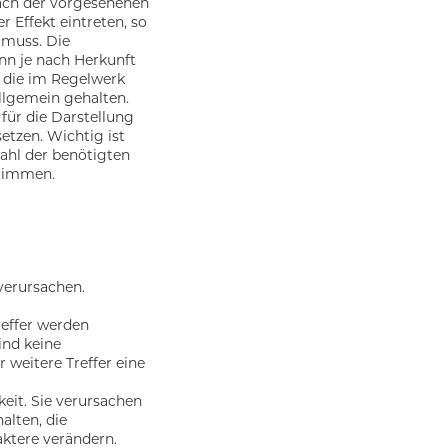
nach der vorgesehenen
 Effekt eintreten, so
 muss. Die
n je nach Herkunft
n die im Regelwerk
allgemein gehalten.
 für die Darstellung
etzen. Wichtig ist
zahl der benötigten
stimmen.
verursachen.
reffer werden
nd keine
weitere Treffer eine
eit. Sie verursachen
alten, die
ktere verändern.