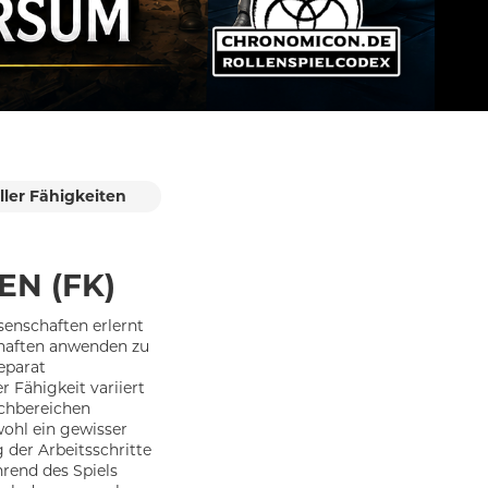
aller Fähigkeiten
EN (FK)
senschaften erlernt
haften anwenden zu
separat
r Fähigkeit variiert
achbereichen
wohl ein gewisser
 der Arbeitsschritte
rend des Spiels