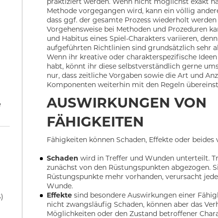
praktiziert werden. Wenn nicht möglichst exakt 
Methode vorgegangen wird, kann ein völlig anderer
dass ggf. der gesamte Prozess wiederholt werden
Vorgehensweise bei Methoden und Prozeduren kan
und Habitus eines Spiel-Charakters variieren, den
aufgeführten Richtlinien sind grundsätzlich sehr 
Wenn ihr kreative oder charakterspezifische Ideen
habt, könnt ihr diese selbstverständlich gerne ums
nur, dass zeitliche Vorgaben sowie die Art und An
Komponenten weiterhin mit den Regeln überein
AUSWIRKUNGEN VON
e
FÄHIGKEITEN
Fähigkeiten können Schaden, Effekte oder beides 
Schaden
wird in Treffer und Wunden unterteilt. T
zunächst von den Rüstungspunkten abgezogen. Si
Rüstungspunkte mehr vorhanden, verursacht jeder 
Wunde.
Effekte
sind besondere Auswirkungen einer Fähigk
)
nicht zwangsläufig Schaden, können aber das Verh
Möglichkeiten oder den Zustand betroffener Chara