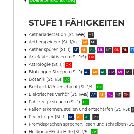
Überlebenskunst (ÜK)
STUFE 1 FÄHIGKEITEN
Aetherladestation (St. 1/
Az.
):
MT
Aetherspeicher (St. 1/
Az.
):
AK
,
MT
Aether spüren (St. 1):
,
AF
,
AK
,
AL
ML
,
MT
,
OK
,
RK
,
T
Artefakte aktivieren (St. 1/5):
OK
Astrologie (St. 1):
OK
Blutungen Stoppen (St. 1):
,
,
AF
,
AK
,
AL
BM
ML
,
MT
,
Botanik (St. 1/5):
ÜK
Buchgeld/Unterschicht (St. 1/4):
ÜK
Elektrisches Verhör (St. 1/
Az.
):
,
AF
AK
,
ML
,
MT
,
RK
Fahrzeuge steuern (St. 1):
ÜK
Fallen erkennen, stellen und entschärfen (St. 1/5):
Feuerfinger (St. 1):
,
,
AF
AK
,
AL
MT
Fremdsprachen sprechen, lesen und schreiben (St. 
Heilkunde/Erste Hilfe (St. 1/5):
ÜK