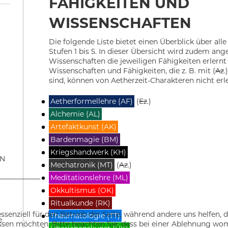
FÄHIGKEITEN UND
WISSENSCHAFTEN
Die folgende Liste bietet einen Überblick über all
Stufen 1 bis 5. In dieser Übersicht wird zudem ang
Wissenschaften die jeweiligen Fähigkeiten erlern
Wissenschaften und Fähigkeiten, die z. B. mit (
Az
.
sind, können von Aetherzeit-Charakteren nicht erl
Aetherformellehre (AF)
(
Ez
.)
Alchemie (AL)
Artefaktkunst (AK)
Bardenmagie (BM)
Kriegshandwerk (KH)
EN
Mechatronik (MT)
(
Az
.)
Meditationslehre (ML)
Okkultismus (OK)
Ritualkunde (RK)
ssenziell für den Betrieb der Seite, während andere uns helfen,
Thaumatologie (TT)
e
assen möchten. Bitte beachten Sie, dass bei einer Ablehnung wom