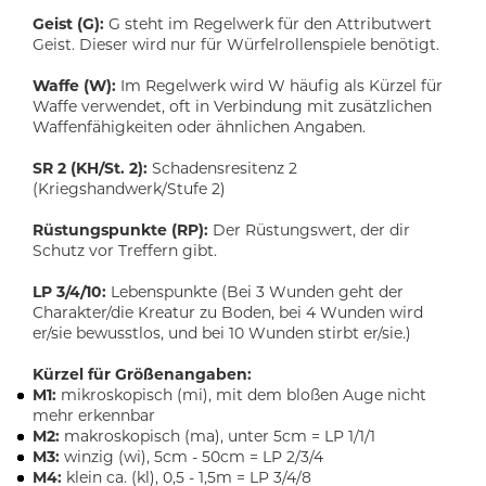
Geist (G):
G steht im Regelwerk für den Attributwert
Geist. Dieser wird nur für Würfelrollenspiele benötigt.
Waffe (W):
Im Regelwerk wird W häufig als Kürzel für
Waffe verwendet, oft in Verbindung mit zusätzlichen
Waffenfähigkeiten oder ähnlichen Angaben.
SR 2 (KH/St. 2):
Schadensresitenz 2
(Kriegshandwerk/Stufe 2)
Rüstungspunkte (RP):
Der Rüstungswert, der dir
Schutz vor Treffern gibt.
LP 3/4/10:
Lebenspunkte (Bei 3 Wunden geht der
Charakter/die Kreatur zu Boden, bei 4 Wunden wird
er/sie bewusstlos, und bei 10 Wunden stirbt er/sie.)
Kürzel für Größenangaben:
M1:
mikroskopisch (mi), mit dem bloßen Auge nicht
mehr erkennbar
M2:
makroskopisch (ma), unter 5cm = LP 1/1/1
M3:
winzig (wi), 5cm - 50cm = LP 2/3/4
M4:
klein ca. (kl), 0,5 - 1,5m = LP 3/4/8