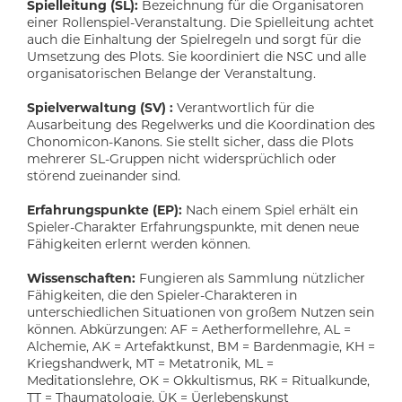
Spielleitung (SL):
Bezeichnung für die Organisatoren
einer Rollenspiel-Veranstaltung. Die Spielleitung achtet
auch die Einhaltung der Spielregeln und sorgt für die
Umsetzung des Plots. Sie koordiniert die NSC und alle
organisatorischen Belange der Veranstaltung.
Spielverwaltung (SV) :
Verantwortlich für die
Ausarbeitung des Regelwerks und die Koordination des
Chonomicon-Kanons. Sie stellt sicher, dass die Plots
mehrerer SL-Gruppen nicht widersprüchlich oder
störend zueinander sind.
Erfahrungspunkte (EP):
Nach einem Spiel erhält ein
Spieler-Charakter Erfahrungspunkte, mit denen neue
Fähigkeiten erlernt werden können.
Wissenschaften:
Fungieren als Sammlung nützlicher
Fähigkeiten, die den Spieler-Charakteren in
unterschiedlichen Situationen von großem Nutzen sein
können. Abkürzungen: AF = Aetherformellehre, AL =
Alchemie, AK = Artefaktkunst, BM = Bardenmagie, KH =
Kriegshandwerk, MT = Metatronik, ML =
Meditationslehre, OK = Okkultismus, RK = Ritualkunde,
TT = Thaumatologie, ÜK = Üerlebenskunst