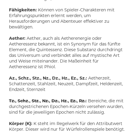
Fähigkeiten:
Können von Spieler-Charakteren mit
Erfahrungspunkten erlernt werden, um
Herausforderungen und Abenteuer effektiver zu
bewältigen.
Aether:
Aether, auch als Aetherenergie oder
Aetheressenz bekannt, ist ein Synonym für das fünfte
Element, die Quintessenz. Diese Substanz durchdringt
das Universum und verbindet alles auf mystische Art
und Weise miteinander. Die Maßeinheit für
Aetheressenz ist Phiol.
Az., Schz., Stz., Nz., Dz., Hz., Ez., Sz.:
Aetherzeit,
Schattenzeit, Stahlzeit, Neuzeit, Dampfzeit, Heldenzeit,
Endzeit, Sternzeit
Tz.
,
Schz
.,
Stz
.,
Nz.
,
Dz.
,
Hz
.,
Ez.
,
Rz.
:
Bereiche, die mit
durchgestrichenen Epochen-Kürzeln versehen wurden,
sind für die jeweiligen Epochen nicht zulässig.
Körper (K):
K steht im Regelwerk für den Attributwert
Körper. Dieser wird nur für Würfelrollenspiele benötigt.