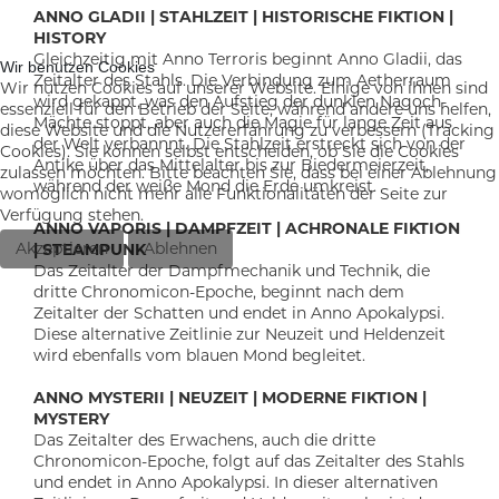
ANNO GLADII | STAHLZEIT | HISTORISCHE FIKTION |
HISTORY
Gleichzeitig mit Anno Terroris beginnt Anno Gladii, das
Wir benutzen Cookies
Zeitalter des Stahls. Die Verbindung zum Aetherraum
Wir nutzen Cookies auf unserer Website. Einige von ihnen sind
wird gekappt, was den Aufstieg der dunklen Nagoch-
essenziell für den Betrieb der Seite, während andere uns helfen,
Mächte stoppt, aber auch die Magie für lange Zeit aus
diese Website und die Nutzererfahrung zu verbessern (Tracking
der Welt verbannnt. Die Stahlzeit erstreckt sich von der
Cookies). Sie können selbst entscheiden, ob Sie die Cookies
Antike über das Mittelalter bis zur Biedermeierzeit,
zulassen möchten. Bitte beachten Sie, dass bei einer Ablehnung
während der weiße Mond die Erde umkreist.
womöglich nicht mehr alle Funktionalitäten der Seite zur
Verfügung stehen.
ANNO VAPORIS | DAMPFZEIT | ACHRONALE FIKTION
Akzeptieren
Ablehnen
| STEAMPUNK
Das Zeitalter der Dampfmechanik und Technik, die
dritte Chronomicon-Epoche, beginnt nach dem
Zeitalter der Schatten und endet in Anno Apokalypsi.
Diese alternative Zeitlinie zur Neuzeit und Heldenzeit
wird ebenfalls vom blauen Mond begleitet.
ANNO MYSTERII | NEUZEIT | MODERNE FIKTION |
MYSTERY
Das Zeitalter des Erwachens, auch die dritte
Chronomicon-Epoche, folgt auf das Zeitalter des Stahls
und endet in Anno Apokalypsi. In dieser alternativen