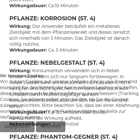
Wirkungsdauer:
Ca.10 Minuten
PFLANZE: KORROSION (ST. 4)
Wirkung:
Der Anwender beträufelt ein metallenes
Zielobjekt mit dem Pflanzensekrekt und dieses zersetzt
sich innerhalb von 5 Minuten. Das Zielobjekt ist danach
völlig nutzlos.
Wirkungsdauer:
Ca. 5 Minuten
PFLANZE: NEBELGESTALT (ST. 4)
Wirkung:
Konsumenten verwandeln sich in Nebel.
Wir benutzen Cookies
Dieser Nebel kann sich nur langsam fortbewegen. In
Wir nutzen Cookies auf unserer Website. Einige von ihnen sind
dieser Gestalt kann ein Konsument nicht zaubern, nicht
essenziell für den Betrieb der Seite, während andere uns helfen,
kämpfen und nicht sprechen. Ihm kann aber auch kein
diese Website und die Nutzererfahrung zu verbessern (Tracking
Schaden durch Waffen zugefügt werden.
Cookies). Sie können selbst entscheiden, ob Sie die Cookies
Konsumenten können alles um sich herum hören und
zulassen möchten. Bitte beachten Sie, dass bei einer Ablehnung
sehen.
womöglich nicht mehr alle Funktionalitäten der Seite zur
Wirkungsdauer:
Ca. 30 Minuten oder bis der
Verfügung stehen.
Konsument die Wirkung aufhebt.
Nebenwirkungen:
Suchtmittel
Akzeptieren
Ablehnen
PFLANZE: PHANTOM-GEGNER (ST. 4)