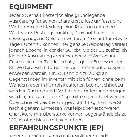
EQUIPMENT
Jeder SC erhält kostenlos eine grundlegende
Ausrüstung für seinen Charakter. Diese umfasst eine
Waffe, normale Kleidung, eine Rüstung mit einem
Wert von 3 Rüstungspunkten, Proviant für 3 Tage
sowie genügend Geld, um weiteren Proviant für etwa 7
Tage kaufen zu können. Der genaue Geldbetrag variiert
je nach Epoche, in der der SC lebt. Ob der SC zusätzlich
kleinere Ausrüstungsgegenstände wie Werkzeuge,
Feuerstein oder Zunder erhält, liegt im Ermessen der
SL. Weitere Besitztümer müssen im Verlauf des Spiels
erworben werden. Ein SC kann bis zu 30 kg an
Gegenständen im Inventar mit sich führen, ohne beim
Wandern oder in Kampfsituationen beeinträchtigt zu
werden. Rüstung und Waffen, die am Körper getragen
werden, müssen in die 30 kg mit eingerechnet werden.
Überschreitet das Gesamtgewicht 30 kg, kann die SL
nach eigenem Ermessen Würfelproben erschweren.
Charaktere mit Überstärke können Gegenstände bis zu
100 kg ohne Malus mit sich führen.
ERFAHRUNGSPUNKTE (EP)
Jeder SC erhält 1 EP pro real gespielter Stunde