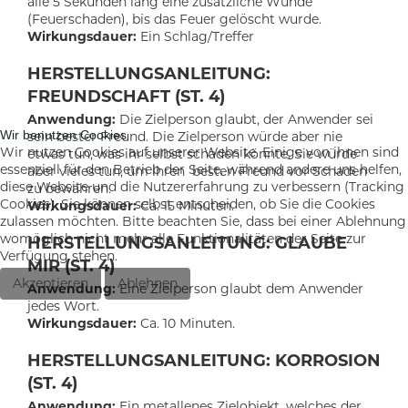
alle 5 Sekunden lang eine zusätzliche Wunde
(Feuerschaden), bis das Feuer gelöscht wurde.
Wirkungsdauer:
Ein Schlag/Treffer
HERSTELLUNGSANLEITUNG:
FREUNDSCHAFT (ST. 4)
Anwendung:
Die Zielperson glaubt, der Anwender sei
Wir benutzen Cookies
sein bester Freund. Die Zielperson würde aber nie
Wir nutzen Cookies auf unserer Website. Einige von ihnen sind
etwas tun, was ihr selbst schaden könnte. Sie würde
essenziell für den Betrieb der Seite, während andere uns helfen,
aber vieles tun, um ihren besten Freund vor Schaden
diese Website und die Nutzererfahrung zu verbessern (Tracking
zu bewahren.
Cookies). Sie können selbst entscheiden, ob Sie die Cookies
Wirkungsdauer:
Ca. 15 Minuten.
zulassen möchten. Bitte beachten Sie, dass bei einer Ablehnung
womöglich nicht mehr alle Funktionalitäten der Seite zur
HERSTELLUNGSANLEITUNG: GLAUBE
Verfügung stehen.
MIR (ST. 4)
Akzeptieren
Ablehnen
Anwendung:
Eine Zielperson glaubt dem Anwender
jedes Wort.
Wirkungsdauer:
Ca. 10 Minuten.
HERSTELLUNGSANLEITUNG: KORROSION
(ST. 4)
Anwendung:
Ein metallenes Zielobjekt, welches der