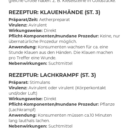
gleiche Größe haben. Z. B. Kieselsteine in Goldstücke.
REZEPTUR: KLAUENHÄNDE (ST. 3)
Präparat/Zeit:
Aetherpreparat
Virulenz:
Avirulent
Wirkungsweise:
Direkt
Pflicht-Komponenten/mundane Prozedur:
Keine, nur
übernatürliche Prozedur möglich.
Anwendung:
Konsumenten wachsen für ca. eine
Stunde Klauen aus den Händen. Die Klauen machen
pro Treffer eine Wunde.
Nebenwirkungen:
Suchtmittel
REZEPTUR: LACHKRAMPF (ST. 3)
Präparat:
Stimulans
Virulenz:
Avirulent oder virulent (Körperkontakt
und/oder Luft)
Wirkungsweise:
Direkt
Pflicht-Komponenten/mundane Prozedur:
Pflanze
(Lachkrampf)
Anwendung:
Konsumenten müssen ca.10 Minuten
lang lauthals lachen.
Nebenwirkungen:
Suchtmittel