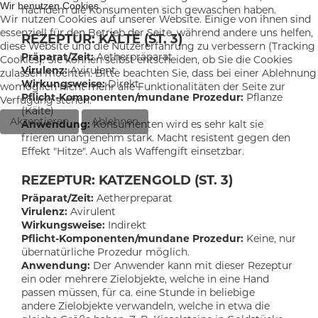
Wir benutzen Cookies
nachdem die Konsumenten sich gewaschen haben.
Wir nutzen Cookies auf unserer Website. Einige von ihnen sind
essenziell für den Betrieb der Seite, während andere uns helfen,
REZEPTUR: KÄLTE (ST. 3)
diese Website und die Nutzererfahrung zu verbessern (Tracking
Präparat/Zeit:
Aetherpräparat
Cookies). Sie können selbst entscheiden, ob Sie die Cookies
Virulenz:
Avirulent
zulassen möchten. Bitte beachten Sie, dass bei einer Ablehnung
Wirkungsweise:
Direkt
womöglich nicht mehr alle Funktionalitäten der Seite zur
Pflicht-Komponenten/mundane Prozedur:
Pflanze
Verfügung stehen.
(Kälte)
Akzeptieren
Ablehnen
Anwendung:
Konsumenten wird es sehr kalt sie
frieren unangenehm stark. Macht resistent gegen den
Effekt "Hitze". Auch als Waffengift einsetzbar.
REZEPTUR: KATZENGOLD (ST. 3)
Präparat/Zeit:
Aetherpreparat
Virulenz:
Avirulent
Wirkungsweise:
Indirekt
Pflicht-Komponenten/mundane Prozedur:
Keine, nur
übernatürliche Prozedur möglich.
Anwendung:
Der Anwender kann mit dieser Rezeptur
ein oder mehrere Zielobjekte, welche in eine Hand
passen müssen, für ca. eine Stunde in beliebige
andere Zielobjekte verwandeln, welche in etwa die