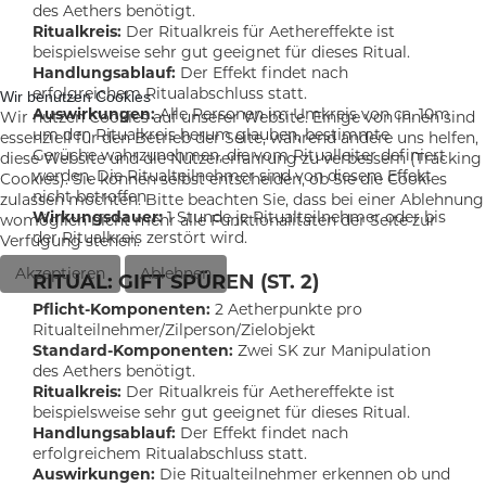
des Aethers benötigt.
Ritualkreis:
Der Ritualkreis für Aethereffekte ist
beispielsweise sehr gut geeignet für dieses Ritual.
Handlungsablauf:
Der Effekt findet nach
erfolgreichem Ritualabschluss statt.
Wir benutzen Cookies
Auswirkungen:
Alle Personen im Umkreis von ca. 10m
Wir nutzen Cookies auf unserer Website. Einige von ihnen sind
um den Ritualkreis herum glauben, bestimmte
essenziell für den Betrieb der Seite, während andere uns helfen,
Gerüche wahrzunehmen, die vom Ritualleiter definiert
diese Website und die Nutzererfahrung zu verbessern (Tracking
werden. Die Ritualteilnehmer sind von diesem Effekt
Cookies). Sie können selbst entscheiden, ob Sie die Cookies
nicht betroffen.
zulassen möchten. Bitte beachten Sie, dass bei einer Ablehnung
Wirkungsdauer:
1 Stunde je Ritualteilnehmer oder bis
womöglich nicht mehr alle Funktionalitäten der Seite zur
der Ritualkreis zerstört wird.
Verfügung stehen.
Akzeptieren
Ablehnen
RITUAL: GIFT SPÜREN (ST. 2)
Pflicht-Komponenten:
2 Aetherpunkte pro
Ritualteilnehmer/Zilperson/Zielobjekt
Standard-Komponenten:
Zwei SK zur Manipulation
des Aethers benötigt.
Ritualkreis:
Der Ritualkreis für Aethereffekte ist
beispielsweise sehr gut geeignet für dieses Ritual.
Handlungsablauf:
Der Effekt findet nach
erfolgreichem Ritualabschluss statt.
Auswirkungen:
Die Ritualteilnehmer erkennen ob und