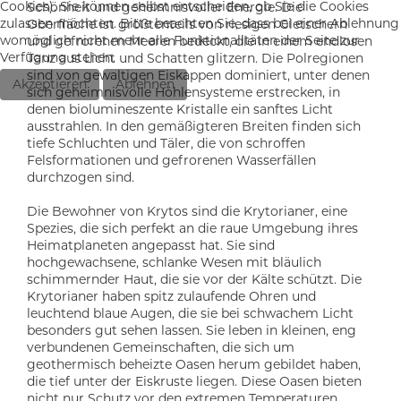
Cookies). Sie können selbst entscheiden, ob Sie die Cookies
Schönheit und geheimnisvoller Energie. Die
zulassen möchten. Bitte beachten Sie, dass bei einer Ablehnung
Oberfläche ist größtenteils von riesigen Gletschern
womöglich nicht mehr alle Funktionalitäten der Seite zur
und gefrorenen Meeren bedeckt, die in einem endlosen
Verfügung stehen.
Tanz aus Licht und Schatten glitzern. Die Polregionen
sind von gewaltigen Eiskappen dominiert, unter denen
Akzeptieren
Ablehnen
sich geheimnisvolle Höhlensysteme erstrecken, in
denen biolumineszente Kristalle ein sanftes Licht
ausstrahlen. In den gemäßigteren Breiten finden sich
tiefe Schluchten und Täler, die von schroffen
Felsformationen und gefrorenen Wasserfällen
durchzogen sind.
Die Bewohner von Krytos sind die Krytorianer, eine
Spezies, die sich perfekt an die raue Umgebung ihres
Heimatplaneten angepasst hat. Sie sind
hochgewachsene, schlanke Wesen mit bläulich
schimmernder Haut, die sie vor der Kälte schützt. Die
Krytorianer haben spitz zulaufende Ohren und
leuchtend blaue Augen, die sie bei schwachem Licht
besonders gut sehen lassen. Sie leben in kleinen, eng
verbundenen Gemeinschaften, die sich um
geothermisch beheizte Oasen herum gebildet haben,
die tief unter der Eiskruste liegen. Diese Oasen bieten
nicht nur Schutz vor den extremen Temperaturen,