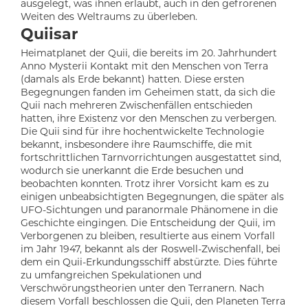
ausgelegt, was ihnen erlaubt, auch in den gefrorenen
Weiten des Weltraums zu überleben.
Quiisar
Heimatplanet der Quii, die bereits im 20. Jahrhundert
Anno Mysterii Kontakt mit den Menschen von Terra
(damals als Erde bekannt) hatten. Diese ersten
Begegnungen fanden im Geheimen statt, da sich die
Quii nach mehreren Zwischenfällen entschieden
hatten, ihre Existenz vor den Menschen zu verbergen.
Die Quii sind für ihre hochentwickelte Technologie
bekannt, insbesondere ihre Raumschiffe, die mit
fortschrittlichen Tarnvorrichtungen ausgestattet sind,
wodurch sie unerkannt die Erde besuchen und
beobachten konnten. Trotz ihrer Vorsicht kam es zu
einigen unbeabsichtigten Begegnungen, die später als
UFO-Sichtungen und paranormale Phänomene in die
Geschichte eingingen. Die Entscheidung der Quii, im
Verborgenen zu bleiben, resultierte aus einem Vorfall
im Jahr 1947, bekannt als der Roswell-Zwischenfall, bei
dem ein Quii-Erkundungsschiff abstürzte. Dies führte
zu umfangreichen Spekulationen und
Verschwörungstheorien unter den Terranern. Nach
diesem Vorfall beschlossen die Quii, den Planeten Terra