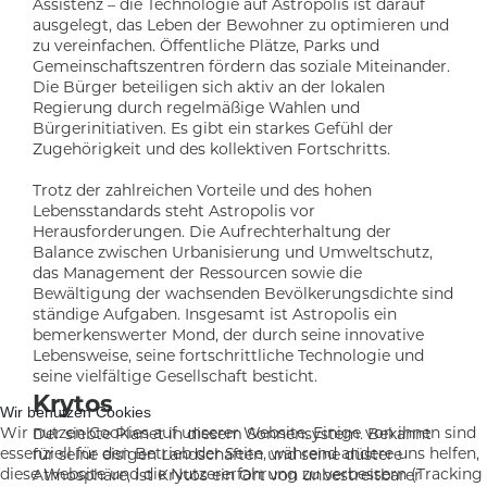
Assistenz – die Technologie auf Astropolis ist darauf
ausgelegt, das Leben der Bewohner zu optimieren und
zu vereinfachen. Öffentliche Plätze, Parks und
Gemeinschaftszentren fördern das soziale Miteinander.
Die Bürger beteiligen sich aktiv an der lokalen
Regierung durch regelmäßige Wahlen und
Bürgerinitiativen. Es gibt ein starkes Gefühl der
Zugehörigkeit und des kollektiven Fortschritts.
Trotz der zahlreichen Vorteile und des hohen
Lebensstandards steht Astropolis vor
Herausforderungen. Die Aufrechterhaltung der
Balance zwischen Urbanisierung und Umweltschutz,
das Management der Ressourcen sowie die
Bewältigung der wachsenden Bevölkerungsdichte sind
ständige Aufgaben. Insgesamt ist Astropolis ein
bemerkenswerter Mond, der durch seine innovative
Lebensweise, seine fortschrittliche Technologie und
seine vielfältige Gesellschaft besticht.
Krytos
Wir benutzen Cookies
Wir nutzen Cookies auf unserer Website. Einige von ihnen sind
Der siebte Planet in diesem Sonnensystem. Bekannt
essenziell für den Betrieb der Seite, während andere uns helfen,
für seine eisigen Landschaften und seine düstere
diese Website und die Nutzererfahrung zu verbessern (Tracking
Atmosphäre, ist Krytos ein Ort von unbestreitbarer