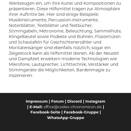
Werkzeugen ein, um ihre Kunst und Kompositionen zu
präsentieren. Diese Hilfsmittel tragen zur Atmosphäre
ihrer Auftritte bei. Hier sind einige Beispiele:
Musikinstrumente, Percussion-Instrumente,
Notenblätter, Textblätter und Textbücher,
Stimmgabeln, Metronome, Beleuchtung, Sammelhüte,
Klingelbeutel sowie Podeste und Bühnen. Flüstertüten
und Schautafeln für Geschichtenerzähler und
Moritatensänger sind ebenfalls nützlich; sogar ein
Zeigestock kann als Hilfsmittel dienen. Ab der Neuzeit
und Dampfzeit erweitern moderne Technologien wie
Mikrofone, Lautsprecher, Lichttechnik, Verstärker und
Stimmgeräte die Möglichkeiten, Bardenmagie zu
inszenieren.
Impressum
|
Forum
|
Discord
|
Instagram
-Mail:
office@codex-chronomicon.de
|
| E
Facebook-Seite
|
Facebook-Gruppe
|
WhatsApp-Gruppe