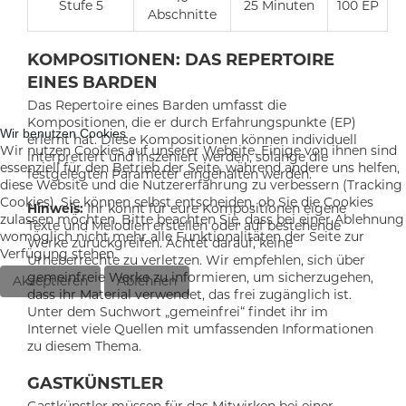
Stufe 5
25 Minuten
100 EP
Abschnitte
KOMPOSITIONEN: DAS REPERTOIRE
EINES BARDEN
Das Repertoire eines Barden umfasst die
Kompositionen, die er durch Erfahrungspunkte (EP)
Wir benutzen Cookies
erlernt hat. Diese Kompositionen können individuell
Wir nutzen Cookies auf unserer Website. Einige von ihnen sind
interpretiert und inszeniert werden, solange die
essenziell für den Betrieb der Seite, während andere uns helfen,
festgelegten Parameter eingehalten werden.
diese Website und die Nutzererfahrung zu verbessern (Tracking
Cookies). Sie können selbst entscheiden, ob Sie die Cookies
Hinweis:
Ihr könnt für eure Kompositionen eigene
zulassen möchten. Bitte beachten Sie, dass bei einer Ablehnung
Texte und Melodien erstellen oder auf bestehende
womöglich nicht mehr alle Funktionalitäten der Seite zur
Werke zurückgreifen. Achtet darauf, keine
Verfügung stehen.
Urheberrechte zu verletzen. Wir empfehlen, sich über
gemeinfreie Werke zu informieren, um sicherzugehen,
Akzeptieren
Ablehnen
dass ihr Material verwendet, das frei zugänglich ist.
Unter dem Suchwort „gemeinfrei“ findet ihr im
Internet viele Quellen mit umfassenden Informationen
zu diesem Thema.
GASTKÜNSTLER
Gastkünstler müssen für das Mitwirken bei einer