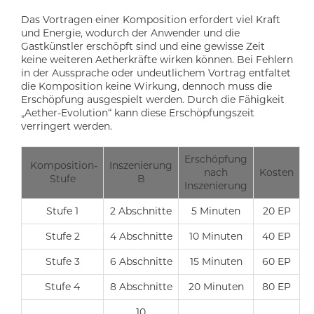
Das Vortragen einer Komposition erfordert viel Kraft
und Energie, wodurch der Anwender und die
Gastkünstler erschöpft sind und eine gewisse Zeit
keine weiteren Aetherkräfte wirken können. Bei Fehlern
in der Aussprache oder undeutlichem Vortrag entfaltet
die Komposition keine Wirkung, dennoch muss die
Erschöpfung ausgespielt werden. Durch die Fähigkeit
„Aether-Evolution“ kann diese Erschöpfungszeit
verringert werden.
Erschöpfung
Komposition-
Inszenierung
nach
Kosten
Stufe
B
Inszenierung
Stufe 1
2 Abschnitte
5 Minuten
20 EP
Stufe 2
4 Abschnitte
10 Minuten
40 EP
Stufe 3
6 Abschnitte
15 Minuten
60 EP
Stufe 4
8 Abschnitte
20 Minuten
80 EP
10