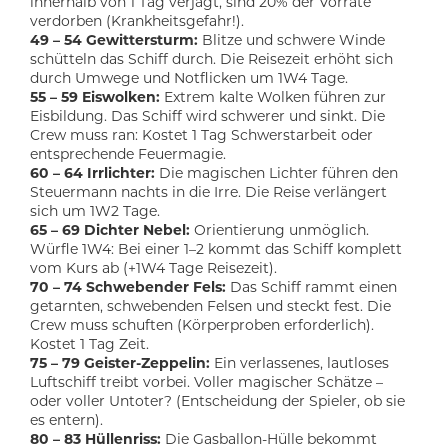
innerhalb von 1 Tag verjagt, sind 20% der Vorräte
verdorben (Krankheitsgefahr!).
49 – 54 Gewittersturm:
Blitze und schwere Winde
schütteln das Schiff durch. Die Reisezeit erhöht sich
durch Umwege und Notflicken um 1W4 Tage.
55 – 59 Eiswolken:
Extrem kalte Wolken führen zur
Eisbildung. Das Schiff wird schwerer und sinkt. Die
Crew muss ran: Kostet 1 Tag Schwerstarbeit oder
entsprechende Feuermagie.
60 – 64 Irrlichter:
Die magischen Lichter führen den
Steuermann nachts in die Irre. Die Reise verlängert
sich um 1W2 Tage.
65 – 69 Dichter Nebel:
Orientierung unmöglich.
Würfle 1W4: Bei einer 1–2 kommt das Schiff komplett
vom Kurs ab (+1W4 Tage Reisezeit).
70 – 74 Schwebender Fels:
Das Schiff rammt einen
getarnten, schwebenden Felsen und steckt fest. Die
Crew muss schuften (Körperproben erforderlich).
Kostet 1 Tag Zeit.
75 – 79 Geister-Zeppelin:
Ein verlassenes, lautloses
Luftschiff treibt vorbei. Voller magischer Schätze –
oder voller Untoter? (Entscheidung der Spieler, ob sie
es entern).
80 – 83 Hüllenriss:
Die Gasballon-Hülle bekommt