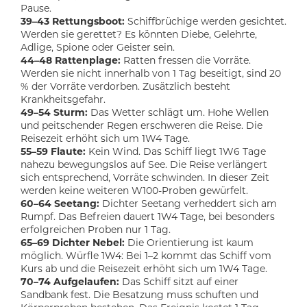
Pause.
39–43 Rettungsboot:
Schiffbrüchige werden gesichtet.
Werden sie gerettet? Es könnten Diebe, Gelehrte,
Adlige, Spione oder Geister sein.
44–48 Rattenplage:
Ratten fressen die Vorräte.
Werden sie nicht innerhalb von 1 Tag beseitigt, sind 20
% der Vorräte verdorben. Zusätzlich besteht
Krankheitsgefahr.
49–54 Sturm:
Das Wetter schlägt um. Hohe Wellen
und peitschender Regen erschweren die Reise. Die
Reisezeit erhöht sich um 1W4 Tage.
55–59 Flaute:
Kein Wind. Das Schiff liegt 1W6 Tage
nahezu bewegungslos auf See. Die Reise verlängert
sich entsprechend, Vorräte schwinden. In dieser Zeit
werden keine weiteren W100-Proben gewürfelt.
60–64 Seetang:
Dichter Seetang verheddert sich am
Rumpf. Das Befreien dauert 1W4 Tage, bei besonders
erfolgreichen Proben nur 1 Tag.
65–69 Dichter Nebel:
Die Orientierung ist kaum
möglich. Würfle 1W4: Bei 1–2 kommt das Schiff vom
Kurs ab und die Reisezeit erhöht sich um 1W4 Tage.
70–74 Aufgelaufen:
Das Schiff sitzt auf einer
Sandbank fest. Die Besatzung muss schuften und