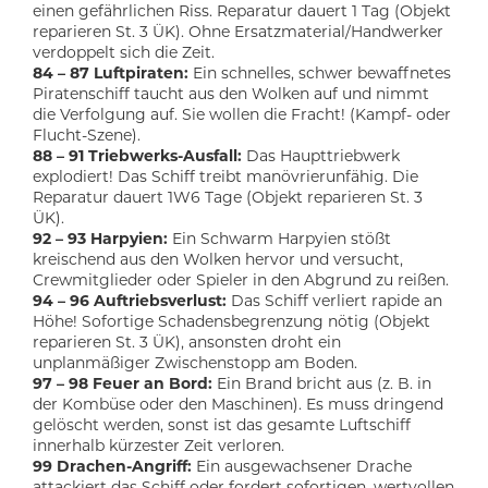
einen gefährlichen Riss. Reparatur dauert 1 Tag (Objekt
reparieren St. 3 ÜK). Ohne Ersatzmaterial/Handwerker
verdoppelt sich die Zeit.
84 – 87 Luftpiraten:
Ein schnelles, schwer bewaffnetes
Piratenschiff taucht aus den Wolken auf und nimmt
die Verfolgung auf. Sie wollen die Fracht! (Kampf- oder
Flucht-Szene).
88 – 91 Triebwerks-Ausfall:
Das Haupttriebwerk
explodiert! Das Schiff treibt manövrierunfähig. Die
Reparatur dauert 1W6 Tage (Objekt reparieren St. 3
ÜK).
92 – 93 Harpyien:
Ein Schwarm Harpyien stößt
kreischend aus den Wolken hervor und versucht,
Crewmitglieder oder Spieler in den Abgrund zu reißen.
94 – 96 Auftriebsverlust:
Das Schiff verliert rapide an
Höhe! Sofortige Schadensbegrenzung nötig (Objekt
reparieren St. 3 ÜK), ansonsten droht ein
unplanmäßiger Zwischenstopp am Boden.
97 – 98 Feuer an Bord:
Ein Brand bricht aus (z. B. in
der Kombüse oder den Maschinen). Es muss dringend
gelöscht werden, sonst ist das gesamte Luftschiff
innerhalb kürzester Zeit verloren.
99 Drachen-Angriff:
Ein ausgewachsener Drache
attackiert das Schiff oder fordert sofortigen, wertvollen