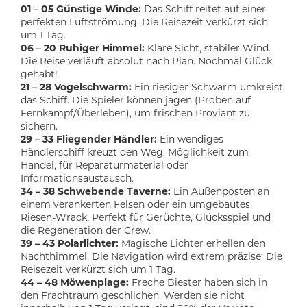
01 – 05 Günstige Winde:
Das Schiff reitet auf einer
perfekten Luftströmung. Die Reisezeit verkürzt sich
um 1 Tag.
06 – 20 Ruhiger Himmel:
Klare Sicht, stabiler Wind.
Die Reise verläuft absolut nach Plan. Nochmal Glück
gehabt!
21 – 28 Vogelschwarm:
Ein riesiger Schwarm umkreist
das Schiff. Die Spieler können jagen (Proben auf
Fernkampf/Überleben), um frischen Proviant zu
sichern.
29 – 33 Fliegender Händler:
Ein wendiges
Händlerschiff kreuzt den Weg. Möglichkeit zum
Handel, für Reparaturmaterial oder
Informationsaustausch.
34 – 38 Schwebende Taverne:
Ein Außenposten an
einem verankerten Felsen oder ein umgebautes
Riesen-Wrack. Perfekt für Gerüchte, Glücksspiel und
die Regeneration der Crew.
39 – 43 Polarlichter:
Magische Lichter erhellen den
Nachthimmel. Die Navigation wird extrem präzise: Die
Reisezeit verkürzt sich um 1 Tag.
44 – 48 Möwenplage:
Freche Biester haben sich in
den Frachtraum geschlichen. Werden sie nicht