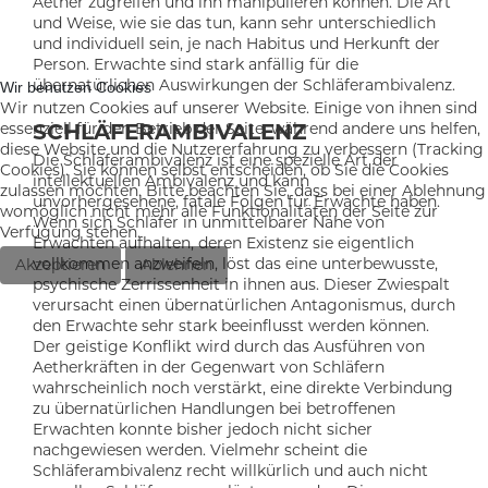
Aether zugreifen und ihn manipulieren können. Die Art
und Weise, wie sie das tun, kann sehr unterschiedlich
und individuell sein, je nach Habitus und Herkunft der
Person. Erwachte sind stark anfällig für die
übernatürlichen Auswirkungen der Schläferambivalenz.
Wir benutzen Cookies
Wir nutzen Cookies auf unserer Website. Einige von ihnen sind
SCHLÄFERAMBIVALENZ
essenziell für den Betrieb der Seite, während andere uns helfen,
diese Website und die Nutzererfahrung zu verbessern (Tracking
Die Schläferambivalenz ist eine spezielle Art der
Cookies). Sie können selbst entscheiden, ob Sie die Cookies
intellektuellen Ambivalenz und kann
zulassen möchten. Bitte beachten Sie, dass bei einer Ablehnung
unvorhergesehene, fatale Folgen für Erwachte haben.
womöglich nicht mehr alle Funktionalitäten der Seite zur
Wenn sich Schläfer in unmittelbarer Nähe von
Verfügung stehen.
Erwachten aufhalten, deren Existenz sie eigentlich
vollkommen anzweifeln, löst das eine unterbewusste,
Akzeptieren
Ablehnen
psychische Zerrissenheit in ihnen aus. Dieser Zwiespalt
verursacht einen übernatürlichen Antagonismus, durch
den Erwachte sehr stark beeinflusst werden können.
Der geistige Konflikt wird durch das Ausführen von
Aetherkräften in der Gegenwart von Schläfern
wahrscheinlich noch verstärkt, eine direkte Verbindung
zu übernatürlichen Handlungen bei betroffenen
Erwachten konnte bisher jedoch nicht sicher
nachgewiesen werden. Vielmehr scheint die
Schläferambivalenz recht willkürlich und auch nicht